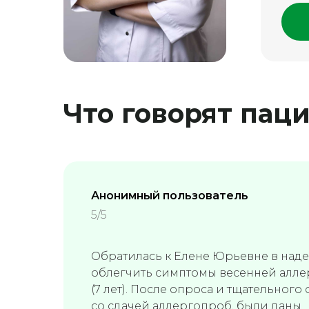
Что говорят пац
Анонимный пользователь
5/5
Обратилась к Елене Юрьевне в над
облегчить симптомы весенней алле
(7 лет). После опроса и тщательного
со сдачей аллергопроб, были даны