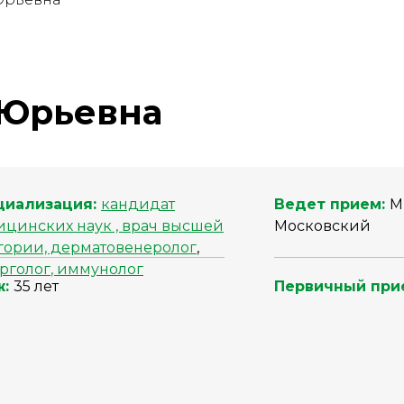
 Юрьевна
циализация:
кандидат
Ведет прием:
М
цинских наук , врач высшей
Московский
гории, дерматовенеролог
,
рголог
, иммунолог
ж:
35 лет
Первичный при