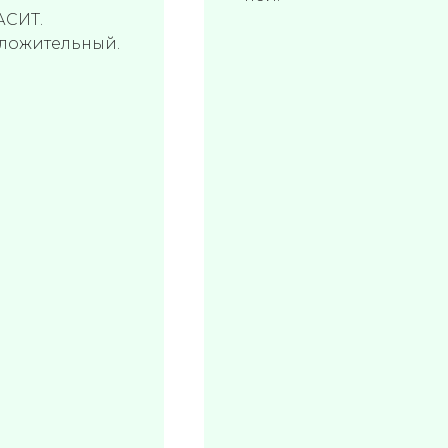
АСИТ.
оложительный.