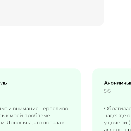
ель
Анонимны
5/5
ыт и внимание. Терпеливо
Обратилас
сь к моей проблеме.
надежде о
. Довольна, что попала к
у дочери (
аллергопр