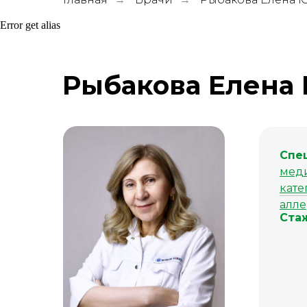
Error get alias
Рыбакова Елена
Спе
меди
кате
алле
Ста