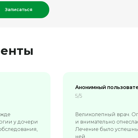
Записаться
иенты
Анонимный пользоват
5/5
ежде
Великолепный врач. Оп
ргии у дочери
и внимательно отнесла
 обследования,
Лечение было успешным
ней.