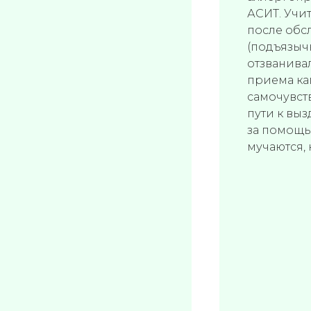
АСИТ. Учит
после обс
(подъязычн
отзванива
приема ка
самочувств
пути к вы
за помощь
мучаются, 